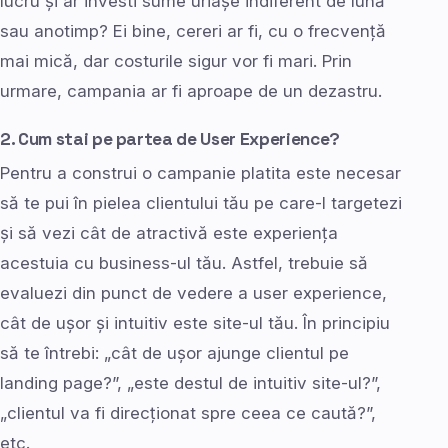
lucru și ar investi sume uriașe indiferent de lună
sau anotimp? Ei bine, cereri ar fi, cu o frecvență
mai mică, dar costurile sigur vor fi mari. Prin
urmare, campania ar fi aproape de un dezastru.
2. Cum stai pe partea de User Experience?
Pentru a construi o campanie platita este necesar
să te pui în pielea clientului tău pe care-l targetezi
și să vezi cât de atractivă este experiența
acestuia cu business-ul tău. Astfel, trebuie să
evaluezi din punct de vedere a user experience,
cât de ușor și intuitiv este site-ul tău. În principiu
să te întrebi: „cât de ușor ajunge clientul pe
landing page?”, „este destul de intuitiv site-ul?”,
„clientul va fi direcționat spre ceea ce caută?”,
etc.