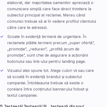
elaborat, dar majoritatea oamenilor apreciază o
comunicare simplă care face direct trimitere la
subiectul principal al reclamei. Mereu când
comunici trebuie să ai în vedere profilul clientului
către care te adresezi.
Scoate în evidență termenii de urgentare. În
reclamele plătite termeni precum „super ofertă”,
„promoție”, „reduceri”, „profită acum de
promoție”, sunt chei de asigurare a acționării
butonului sau link-ului pentru landing page.
Vizualul ales spune tot. Alege culori vii sau care
să scoată în evidență brandul și subiectul
campaniei. Întotdeauna trebuie să existe o
corelare între conținutul bannerului folosit și
textul campaniei.
5. Testează! Testează! Și… testează din nou!